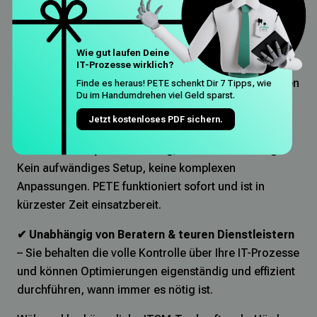
durchführen müssen.
✔ Datenbasierte Handlungsempfehlungen
– Kein
Wie gut laufen Deine
Rätselraten mehr: Sie erhalten konkrete, umsetzbare
IT-Prozesse wirklich?
Optimierungsvorschläge, die auf echten Prozessdaten
Finde es heraus! PETE schenkt Dir 7 Tipps, wie
Du im Handumdrehen viel Geld sparst.
basieren – verständlich aufbereitet und direkt in Ihre
IT-Strategie integrierbar.
Jetzt kostenloses PDF sichern.
✔ Minimale Implementierung, maximale Wirkung
–
Kein aufwändiges Setup, keine komplexen
Anpassungen. PETE funktioniert sofort und ist in
kürzester Zeit einsatzbereit.
✔ Unabhängig von Beratern & teuren Dienstleistern
– Sie behalten die volle Kontrolle über Ihre IT-Prozesse
und können Optimierungen eigenständig und effizient
durchführen, wann immer es nötig ist.