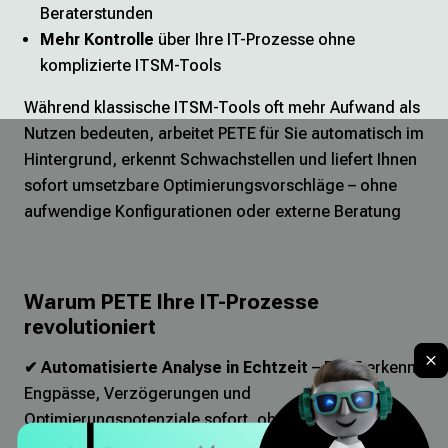
Beraterstunden
Mehr Kontrolle
über Ihre IT-Prozesse ohne
komplizierte ITSM-Tools
Während klassische ITSM-Tools oft mehr Aufwand als
Nutzen bedeuten, arbeitet PETE für Sie automatisch im
Hintergrund, erkennt Schwachstellen und liefert Ihnen
sofort umsetzbare Optimierungsvorschläge – ohne
aufwendige Konfigurationen oder externe Beratung
Warum PETE Ihre IT-Prozesse
revolutioniert
✔ Automatisierte Analyse in Echtzeit
– PETE erkennt
Engpässe, Verzögerungen und
Optimierungspotenziale sofort, ohne dass Sie selbst
langwierige Audits oder manuelle Auswertungen