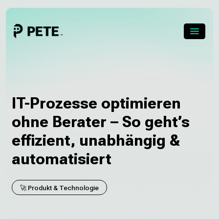
Menu
Über PETE
Preise
IT-Prozesse optimieren
Skip
to
ohne Berater – So geht’s
Über uns
content
effizient, unabhängig &
Blog
automatisiert
Karriere
🚀 Produkt & Technologie
English